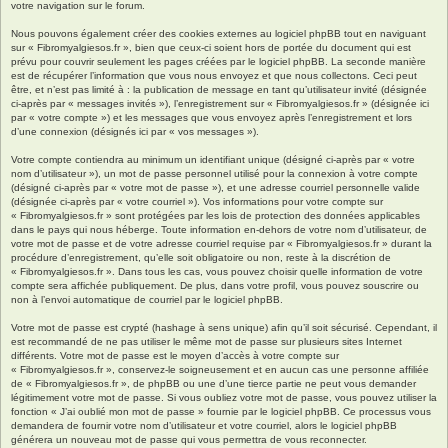
votre navigation sur le forum.
Nous pouvons également créer des cookies externes au logiciel phpBB tout en naviguant
sur « Fibromyalgiesos.fr », bien que ceux-ci soient hors de portée du document qui est
prévu pour couvrir seulement les pages créées par le logiciel phpBB. La seconde manière
est de récupérer l’information que vous nous envoyez et que nous collectons. Ceci peut
être, et n’est pas limité à : la publication de message en tant qu’utilisateur invité (désignée
ci-après par « messages invités »), l’enregistrement sur « Fibromyalgiesos.fr » (désignée ici
par « votre compte ») et les messages que vous envoyez après l’enregistrement et lors
d’une connexion (désignés ici par « vos messages »).
Votre compte contiendra au minimum un identifiant unique (désigné ci-après par « votre
nom d’utilisateur »), un mot de passe personnel utilisé pour la connexion à votre compte
(désigné ci-après par « votre mot de passe »), et une adresse courriel personnelle valide
(désignée ci-après par « votre courriel »). Vos informations pour votre compte sur
« Fibromyalgiesos.fr » sont protégées par les lois de protection des données applicables
dans le pays qui nous héberge. Toute information en-dehors de votre nom d’utilisateur, de
votre mot de passe et de votre adresse courriel requise par « Fibromyalgiesos.fr » durant la
procédure d’enregistrement, qu’elle soit obligatoire ou non, reste à la discrétion de
« Fibromyalgiesos.fr ». Dans tous les cas, vous pouvez choisir quelle information de votre
compte sera affichée publiquement. De plus, dans votre profil, vous pouvez souscrire ou
non à l’envoi automatique de courriel par le logiciel phpBB.
Votre mot de passe est crypté (hashage à sens unique) afin qu’il soit sécurisé. Cependant, il
est recommandé de ne pas utiliser le même mot de passe sur plusieurs sites Internet
différents. Votre mot de passe est le moyen d’accès à votre compte sur
« Fibromyalgiesos.fr », conservez-le soigneusement et en aucun cas une personne affiliée
de « Fibromyalgiesos.fr », de phpBB ou une d’une tierce partie ne peut vous demander
légitimement votre mot de passe. Si vous oubliez votre mot de passe, vous pouvez utiliser la
fonction « J’ai oublié mon mot de passe » fournie par le logiciel phpBB. Ce processus vous
demandera de fournir votre nom d’utilisateur et votre courriel, alors le logiciel phpBB
générera un nouveau mot de passe qui vous permettra de vous reconnecter.