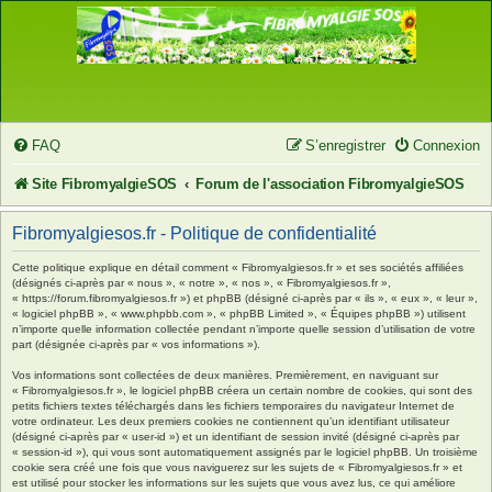
FAQ
S’enregistrer
Connexion
Site FibromyalgieSOS
Forum de l'association FibromyalgieSOS
Fibromyalgiesos.fr - Politique de confidentialité
Cette politique explique en détail comment « Fibromyalgiesos.fr » et ses sociétés affiliées
(désignés ci-après par « nous », « notre », « nos », « Fibromyalgiesos.fr »,
« https://forum.fibromyalgiesos.fr ») et phpBB (désigné ci-après par « ils », « eux », « leur »,
« logiciel phpBB », « www.phpbb.com », « phpBB Limited », « Équipes phpBB ») utilisent
n’importe quelle information collectée pendant n’importe quelle session d’utilisation de votre
part (désignée ci-après par « vos informations »).
Vos informations sont collectées de deux manières. Premièrement, en naviguant sur
« Fibromyalgiesos.fr », le logiciel phpBB créera un certain nombre de cookies, qui sont des
petits fichiers textes téléchargés dans les fichiers temporaires du navigateur Internet de
votre ordinateur. Les deux premiers cookies ne contiennent qu’un identifiant utilisateur
(désigné ci-après par « user-id ») et un identifiant de session invité (désigné ci-après par
« session-id »), qui vous sont automatiquement assignés par le logiciel phpBB. Un troisième
cookie sera créé une fois que vous naviguerez sur les sujets de « Fibromyalgiesos.fr » et
est utilisé pour stocker les informations sur les sujets que vous avez lus, ce qui améliore