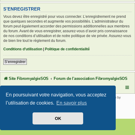
S’ENREGISTRER
Vous devez être enregistré pour vous connecter. L’enregistrement ne prend
que quelques secondes et augmente vos possibilités. L’administrateur du
forum peut également accorder des permissions additionnelles aux membres
du forum. Avant de vous enregistrer, assurez-vous d’avoir pris connaissance
de nos conditions d’utilisation et de notre politique de vie privée. Assurez-vous
de bien lire tout le règlement du forum.
Conditions d’utilisation
|
Politique de confidentialité
S’enregistrer
Site FibromyalgieSOS
Forum de l'association FibromyalgieSOS
En poursuivant votre navigation, vous acceptez
Développé par
phpBB
® Forum Software © phpBB Limited | SE Square by
PhpBB3 BBCodes
l’utilisation de cookies.
En savoir plus
Traduit par
phpBB-fr.com
Confidentialité
|
Conditions
OK