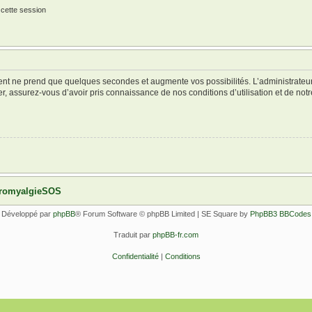
 cette session
ment ne prend que quelques secondes et augmente vos possibilités. L’administrate
 assurez-vous d’avoir pris connaissance de nos conditions d’utilisation et de notre 
ibromyalgieSOS
Développé par
phpBB
® Forum Software © phpBB Limited | SE Square by
PhpBB3 BBCodes
Traduit par
phpBB-fr.com
Confidentialité
|
Conditions